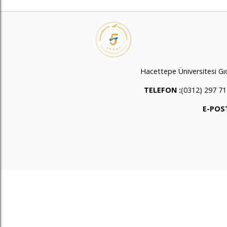
Hacettepe Üniversitesi G
TELEFON :
(0312) 297 71
E-POST