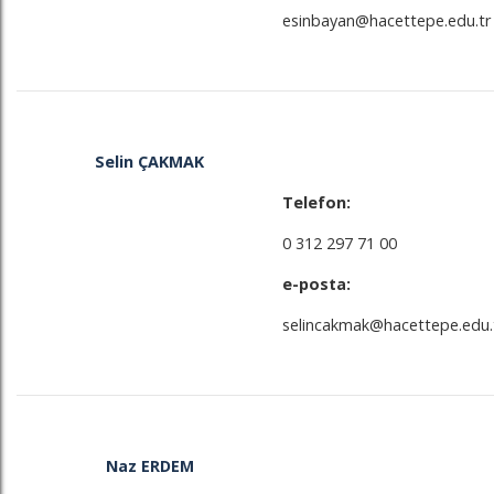
esinbayan@hacettepe.edu.tr
Selin ÇAKMAK
Telefon:
0 312 297 71 00
e-posta:
selincakmak@hacettepe.edu.
Naz ERDEM