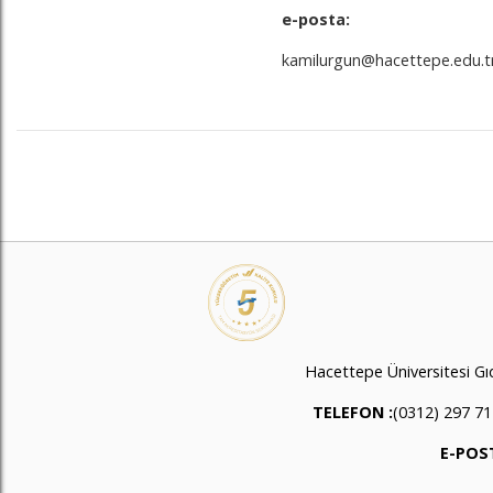
e-posta:
kamilurgun@hacettepe.edu.t
Hacettepe Üniversitesi G
TELEFON :
(0312) 297 71
E-POST