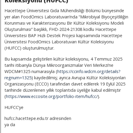
Koleksiyonu (HUFCC)
Hacettepe Üniversitesi Gıda Mühendisliği Bölümü bünyesinde
yer alan FoodOmics Laboratuvarı’nda “Mikrobiyal Biyoçeşitliliğin
Korunması ve Karakterizasyonu Bir Kültür Koleksiyonu Modeli
Oluşturulması” başlıklı, FHD-2024-21308 kodlu Hacettepe
Üniversitesi BAP Hızlı Destek Projesi kapsamında Hacettepe
Üniversitesi FoodOmics Laboratuvarı Kültür Koleksiyonu
(HUFCC) oluşturulmuştur.
Bu kapsamda geliştirilen kültür koleksiyonu, 4 Temmuz 2025
tarihi itibarıyla Dünya Mikroorganizmalar Veri Merkezi’ne
WDCM#1325 numarasıyla (
https://ccinfo.wdcm.org/details?
regnum=1325
) kaydedilmiş; ayrıca Avrupa Kültür Koleksiyonları
Organizasyonu (ECCO) tarafından davet edilerek 19 Eylül 2025
tarihinde düzenlenen yıllık toplantıda üyeliğe kabul edilmiştir
(
https://www.eccosite.org/portfolio-
item/hufcc/
).
HUFCC’ye
hufcc.hacettepe.edu.tr adresinden
ya da