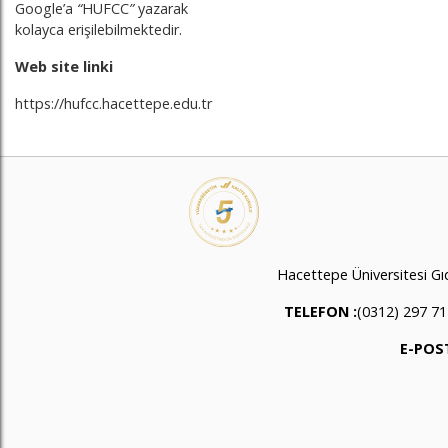
Google’a
“
HUFCC
”
yazarak
kolayca erişilebilmektedir.
Web site linki
https://hufcc.hacettepe.edu.tr
Hacettepe Üniversitesi G
TELEFON :
(0312) 297 71
E-POST